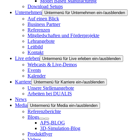
Model Based Manufacturing
Download Setups
Unternehmen
Untermenü für Unternehmen ein-/ausblenden
Auf einen Blick
Business Partner
Referenzen
Mitgliedschaften und Förderprojekte
Lehrangebote
Leitbild
Kontakt
Live erleben
Untermenü für Live erleben ein-/ausblenden
Webcasts & Live-Demos
Events
Kalender
Karriere
Untermenü für Karriere ein-/ausblenden
Unsere Stellenangebote
Arbeiten bei DUALIS
News
Media
Untermenü für Media ein-/ausblenden
Referenzberichte
Blogs
APS-BLOG
3D-Simulation-Blog
Produktflyer
Videos