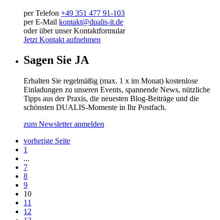
per Telefon
+49 351 477 91-103
per E-Mail
kontakt@dualis-it.de
oder über unser Kontaktformular
Jetzt Kontakt aufnehmen
Sagen Sie JA
Erhalten Sie regelmäßig (max. 1 x im Monat) kostenlose
Einladungen zu unseren Events, spannende News, nützliche
Tipps aus der Praxis, die neuesten Blog-Beiträge und die
schönsten DUALIS-Momente in Ihr Postfach.
zum Newsletter anmelden
vorherige Seite
Seite
1
...
Seite
7
Seite
8
Seite
9
Seite
10
Seite
11
Seite
12
Seite