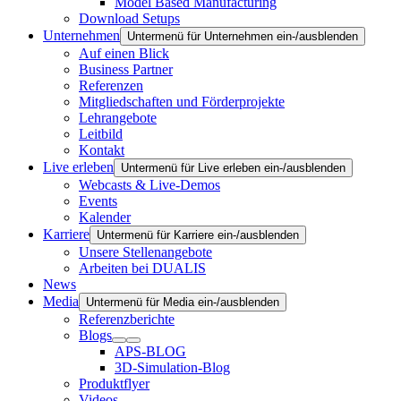
Model Based Manufacturing
Download Setups
Unternehmen
Untermenü für Unternehmen ein-/ausblenden
Auf einen Blick
Business Partner
Referenzen
Mitgliedschaften und Förderprojekte
Lehrangebote
Leitbild
Kontakt
Live erleben
Untermenü für Live erleben ein-/ausblenden
Webcasts & Live-Demos
Events
Kalender
Karriere
Untermenü für Karriere ein-/ausblenden
Unsere Stellenangebote
Arbeiten bei DUALIS
News
Media
Untermenü für Media ein-/ausblenden
Referenzberichte
Blogs
APS-BLOG
3D-Simulation-Blog
Produktflyer
Videos