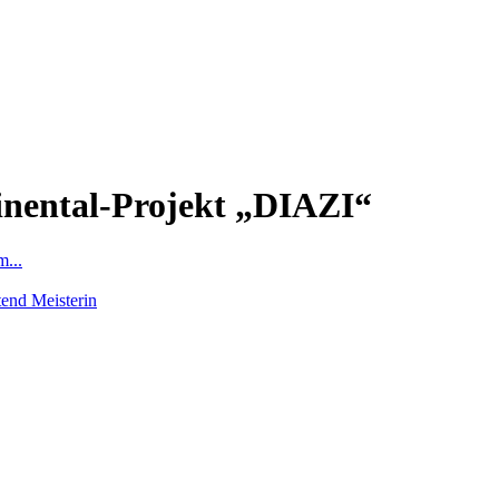
inental-Projekt „DIAZI“
...
tend Meisterin