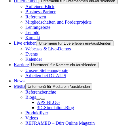
Unternehmen
Untermenü für Unternehmen ein-/ausblenden
Auf einen Blick
Business Partner
Referenzen
Mitgliedschaften und Förderprojekte
Lehrangebote
Leitbild
Kontakt
Live erleben
Untermenü für Live erleben ein-/ausblenden
Webcasts & Live-Demos
Events
Kalender
Karriere
Untermenü für Karriere ein-/ausblenden
Unsere Stellenangebote
Arbeiten bei DUALIS
News
Media
Untermenü für Media ein-/ausblenden
Referenzberichte
Blogs
APS-BLOG
3D-Simulation-Blog
Produktflyer
Videos
REFRAMED – Dürr Online Magazin