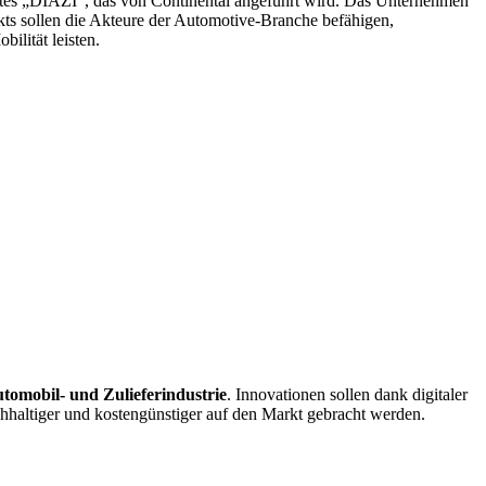
ktes „DIAZI“, das von Continental angeführt wird. Das Unternehmen
kts sollen die Akteure der Automotive-Branche befähigen,
ilität leisten.
utomobil- und Zulieferindustrie
. Innovationen sollen dank digitaler
chhaltiger und kostengünstiger auf den Markt gebracht werden.