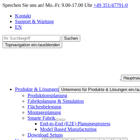
Sprechen Sie uns an!
Mo.-Fr. 9.00-17.00 Uhr
+49 351/47791-0
Kontakt
Support & Wartung
EN
Suchen
Topnavigation ein-/ausblenden
Hauptnav
Produkte & Lösungen
Untermenü für Produkte & Lösungen ein-/a
Produktionsplanung
Fabrikplanung & Simulation
Flächenbelegung
Montageplanung
Smarte Fabrik
End-to-End (E2E) Planungsprozess
Model Based Manufacturing
Download Setups