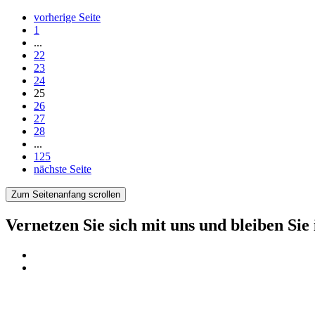
vorherige Seite
Seite
1
...
Seite
22
Seite
23
Seite
24
Seite
25
Seite
26
Seite
27
Seite
28
...
Seite
125
nächste Seite
Zum Seitenanfang scrollen
Vernetzen Sie sich mit uns und bleiben Sie