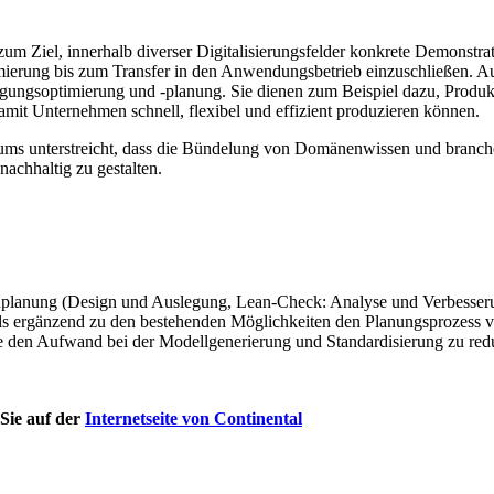
e zum Ziel, innerhalb diverser Digitalisierungsfelder konkrete Demonstr
mierung bis zum Transfer in den Anwendungsbetrieb einzuschließen. Au
ungsoptimierung und -planung. Sie dienen zum Beispiel dazu, Produktio
mit Unternehmen schnell, flexibel und effizient produzieren können.
ums unterstreicht, dass die Bündelung von Domänenwissen und branche
nachhaltig zu gestalten.
nienplanung (Design und Auslegung, Lean-Check: Analyse und Verbess
ls ergänzend zu den bestehenden Möglichkeiten den Planungsprozess v
se den Aufwand bei der Modellgenerierung und Standardisierung zu red
Sie auf der
Internetseite von Continental