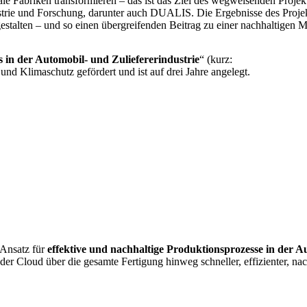
e Fabriken transformieren – das ist das Ziel des wegweisenden Proje
ustrie und Forschung, darunter auch DUALIS. Die Ergebnisse des Proje
gestalten – und so einen übergreifenden Beitrag zu einer nachhaltigen Mob
es in der Automobil- und Zuliefererindustrie
“ (kurz:
d Klimaschutz gefördert und ist auf drei Jahre angelegt.
 Ansatz für
effektive und nachhaltige Produktionsprozesse in der A
der Cloud über die gesamte Fertigung hinweg schneller, effizienter, na