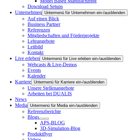
Model Based Manufacturing
Download Setups
Unternehmen
Untermenü für Unternehmen ein-/ausblenden
Auf einen Blick
Business Partner
Referenzen
Mitgliedschaften und Förderprojekte
Lehrangebote
Leitbild
Kontakt
Live erleben
Untermenü für Live erleben ein-/ausblenden
Webcasts & Live-Demos
Events
Kalender
Karriere
Untermenü für Karriere ein-/ausblenden
Unsere Stellenangebote
Arbeiten bei DUALIS
News
Media
Untermenü für Media ein-/ausblenden
Referenzberichte
Blogs
APS-BLOG
3D-Simulation-Blog
Produktflyer
Videos