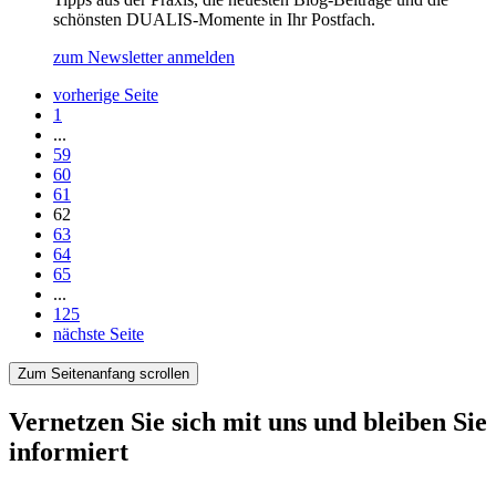
schönsten DUALIS-Momente in Ihr Postfach.
zum Newsletter anmelden
vorherige Seite
Seite
1
...
Seite
59
Seite
60
Seite
61
Seite
62
Seite
63
Seite
64
Seite
65
...
Seite
125
nächste Seite
Zum Seitenanfang scrollen
Vernetzen Sie sich mit uns und bleiben Sie
informiert