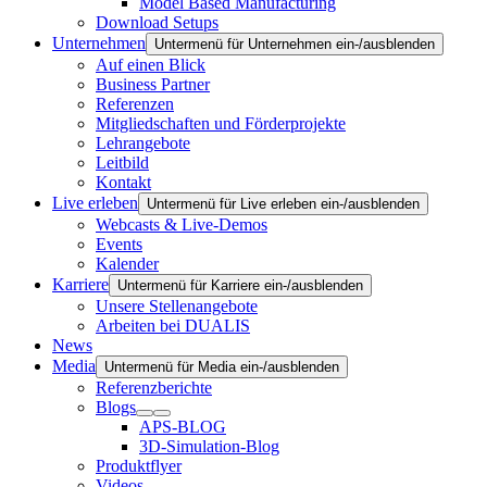
Model Based Manufacturing
Download Setups
Unternehmen
Untermenü für Unternehmen ein-/ausblenden
Auf einen Blick
Business Partner
Referenzen
Mitgliedschaften und Förderprojekte
Lehrangebote
Leitbild
Kontakt
Live erleben
Untermenü für Live erleben ein-/ausblenden
Webcasts & Live-Demos
Events
Kalender
Karriere
Untermenü für Karriere ein-/ausblenden
Unsere Stellenangebote
Arbeiten bei DUALIS
News
Media
Untermenü für Media ein-/ausblenden
Referenzberichte
Blogs
APS-BLOG
3D-Simulation-Blog
Produktflyer
Videos