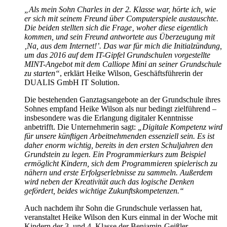
„Als mein Sohn Charles in der 2. Klasse war, hörte ich, wie
er sich mit seinem Freund über Computerspiele austauschte.
Die beiden stellten sich die Frage‚ woher diese eigentlich
kommen, und sein Freund antwortete aus Überzeugung mit
‚Na, aus dem Internet!’. Das war für mich die Initialzündung,
um das 2016 auf dem IT-Gipfel Grundschulen vorgestellte
MINT-Angebot mit dem Calliope Mini an seiner Grundschule
zu starten“
, erklärt Heike Wilson, Geschäftsführerin der
DUALIS GmbH IT Solution.
Die bestehenden Ganztagsangebote an der Grundschule ihres
Sohnes empfand Heike Wilson als nur bedingt zielführend –
insbesondere was die Erlangung digitaler Kenntnisse
anbetrifft. Die Unternehmerin sagt:
„Digitale Kompetenz wird
für unsere künftigen Arbeitnehmenden essenziell sein. Es ist
daher enorm wichtig, bereits in den ersten Schuljahren den
Grundstein zu legen. Ein Programmierkurs zum Beispiel
ermöglicht Kindern, sich dem Programmieren spielerisch zu
nähern und erste Erfolgserlebnisse zu sammeln. Außerdem
wird neben der Kreativität auch das logische Denken
gefördert, beides wichtige Zukunftskompetenzen.“
Auch nachdem ihr Sohn die Grundschule verlassen hat,
veranstaltet Heike Wilson den Kurs einmal in der Woche mit
Kindern der 3. und 4. Klasse der Benjamin-Geißler