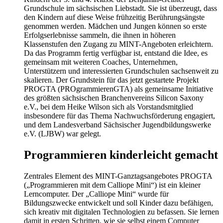
Grundschule im sächsischen Liebstadt. Sie ist überzeugt, dass
den Kindern auf diese Weise frühzeitig Berührungsängste
genommen werden. Mädchen und Jungen können so erste
Erfolgserlebnisse sammeln, die ihnen in höheren
Klassenstufen den Zugang zu MINT-Angeboten erleichtern.
Da das Programm fertig verfügbar ist, entstand die Idee, es
gemeinsam mit weiteren Coaches, Unternehmen,
Unterstützern und interessierten Grundschulen sachsenweit zu
skalieren. Der Grundstein für das jetzt gestartete Projekt
PROGTA (PROgrammierenGTA) als gemeinsame Initiative
des größten sächsischen Branchenvereins Silicon Saxony
e.V., bei dem Heike Wilson sich als Vorstandsmitglied
insbesondere für das Thema Nachwuchsförderung engagiert,
und dem Landesverband Sächsischer Jugendbildungswerke
e.V. (LJBW) war gelegt.
Programmieren kinderleicht gemacht
Zentrales Element des MINT-Ganztagsangebotes PROGTA
(„Programmieren mit dem Calliope Mini“) ist ein kleiner
Lerncomputer. Der „Calliope Mini“ wurde für
Bildungszwecke entwickelt und soll Kinder dazu befähigen,
sich kreativ mit digitalen Technologien zu befassen. Sie lernen
damit in ersten Schritten, wie sie selbst einem Computer