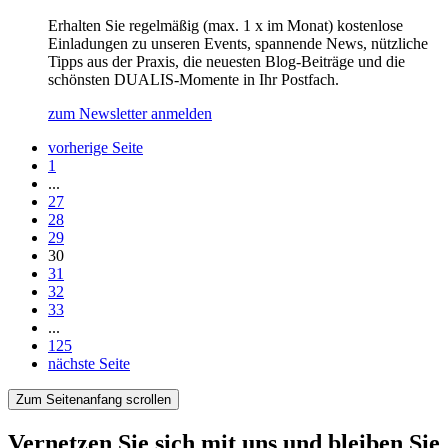
Erhalten Sie regelmäßig (max. 1 x im Monat) kostenlose
Einladungen zu unseren Events, spannende News, nützliche
Tipps aus der Praxis, die neuesten Blog-Beiträge und die
schönsten DUALIS-Momente in Ihr Postfach.
zum Newsletter anmelden
vorherige Seite
Seite
1
...
Seite
27
Seite
28
Seite
29
Seite
30
Seite
31
Seite
32
Seite
33
...
Seite
125
nächste Seite
Zum Seitenanfang scrollen
Vernetzen Sie sich mit uns und bleiben Sie